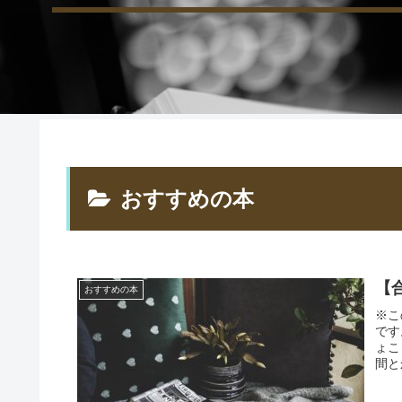
おすすめの本
【
おすすめの本
※こ
です
ょこ
間と