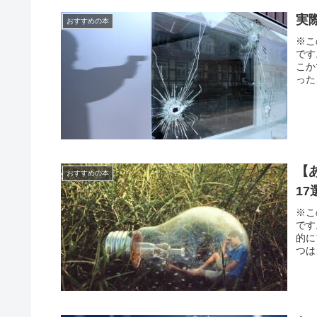
実
おすすめの本
※こ
です
こか
った
【
おすすめの本
17
※こ
です
的に
つは