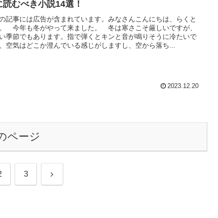
に読むべき小説14選！
の記事には広告が含まれています。みなさんこんにちは、らくと
。 今年も冬がやって来ました。 冬は寒さこそ厳しいですが、
い季節でもあります。指で弾くとキンと音が鳴りそうに冷たいで
、空気はどこか澄んでいる感じがしますし、空から落ち...
2023.12.20
のページ
次
2
3
へ