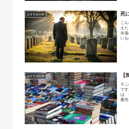
死
おすすめの本
こん
えた
永遠
いも
【
おすすめの本
※こ
です
は、
番売