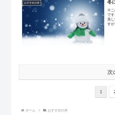
冬
おすすめの本
※こ
です
美し
すが
次
1
ホーム
おすすめの本