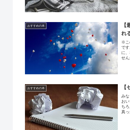
【
おすすめの本
れ
※こ
です
に、
せん
【
おすすめの本
みな
おい
ちろ
真っ