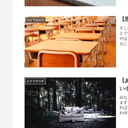
【
おすすめの本
※こ
とで
やは
もに
【
おすすめの本
い
みな
ます
れば
わゆ