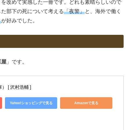
さを改めて実感した一冊です。どれも素晴らしいので
した部下の死について考える
「夜警」
と、海外で働く
」
が好みでした。
床屋
」です。
 [ 沢村浩輔 ]
Yahoo!ショッピングで見る
Amazonで見る