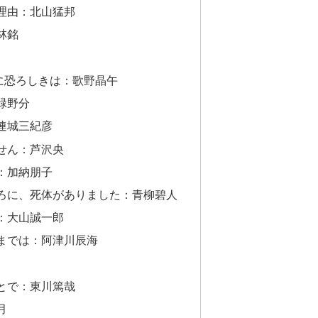
理由：北山猛邦
林銘
に恐ろしきは：歌野晶午
緑野分
連城三紀彦
せん：芦沢央
：加納朋子
ろに、死体がありました：青柳碧人
：大山誠一郎
までは：阿津川辰海
とで：東川篤哉
月