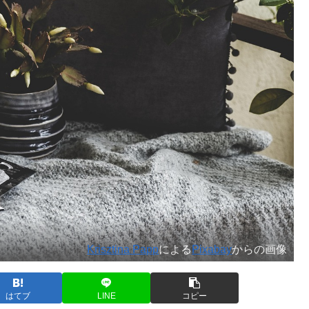
Krisztina Papp
による
Pixabay
からの画像
はてブ
LINE
コピー