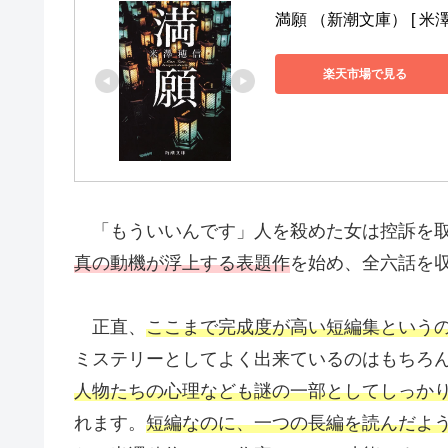
満願 （新潮文庫） [ 米澤
楽天市場で見る
「もういいんです」人を殺めた女は控訴を取り
真の動機が浮上する表題作
を始め、全六話を
正直、
ここまで完成度が高い短編集という
ミステリーとしてよく出来ているのはもちろ
人物たちの心理なども謎の一部としてしっか
れます。
短編なのに、一つの長編を読んだよ