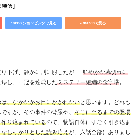
 穂信 ]
Yahoo!ショッピングで見る
Amazonで見る
下げ、静かに刑に服したが･･･
鮮やかな幕切れに
収録し、三冠を達成した
ミステリー短編の金字塔
。
のは、なかなかお目にかかれない
と思います。どれも
んですが、その事件の背景や、
そこに至るまでの登場
り作り込まれている
ので、物語自体にすごく引き込ま
うなしっかりとした読み応え
が、六話全部にありまし