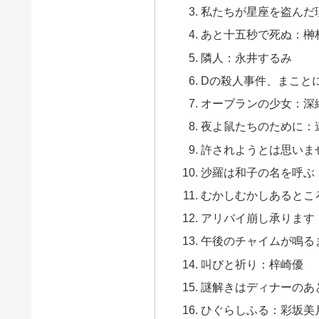
私たちが星座を盗んだ
あと十五秒で死ぬ：榊
隣人：永井するみ
Dの殺人事件、まこと
オーブランの少女：深
夜よ鼠たちのために：
許されようとは思いま
沙羅は和子の名を呼ぶ
むかしむかしあるとこ
アリバイ崩し承ります
午後のチャイムが鳴る
叫びと祈り：梓崎優
謎解きはディナーのあ
ひぐらしふる：彩坂美