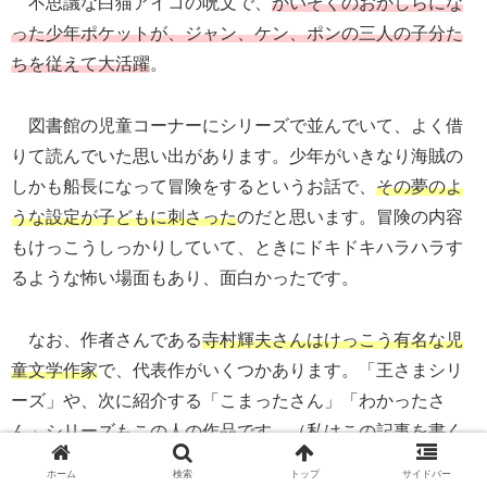
不思議な白猫アイコの呪文で、
かいぞくのおかしらにな
った少年ポケットが、ジャン、ケン、ポンの三人の子分た
ちを従えて大活躍
。
図書館の児童コーナーにシリーズで並んでいて、よく借
りて読んでいた思い出があります。少年がいきなり海賊の
しかも船長になって冒険をするというお話で、
その夢のよ
うな設定が子どもに刺さった
のだと思います。冒険の内容
もけっこうしっかりしていて、ときにドキドキハラハラす
るような怖い場面もあり、面白かったです。
なお、作者さんである
寺村輝夫さんはけっこう有名な児
童文学作家
で、代表作がいくつかあります。「王さまシリ
ーズ」や、次に紹介する「こまったさん」「わかったさ
ん」シリーズもこの人の作品です。（私はこの記事を書く
にあたって調べたときに初めてそれを知って、今少し驚き
ホーム
検索
トップ
サイドバー