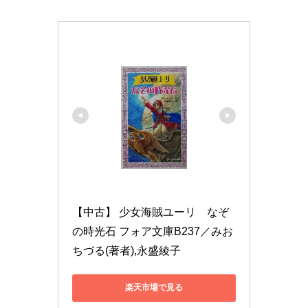
【中古】 少女海賊ユーリ　なぞ
の時光石 フォア文庫B237／みお
ちづる(著者),永盛綾子
楽天市場で見る