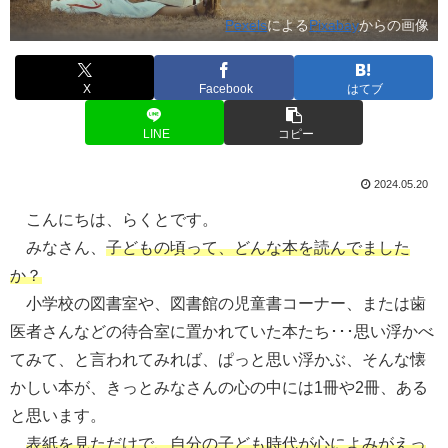
Pexels
による
Pixabay
からの画像
X
Facebook
はてブ
LINE
コピー
2024.05.20
こんにちは、らくとです。
みなさん、
子どもの頃って、どんな本を読んでました
か？
小学校の図書室や、図書館の児童書コーナー、または歯
医者さんなどの待合室に置かれていた本たち･･･思い浮かべ
てみて、と言われてみれば、ぱっと思い浮かぶ、そんな懐
かしい本が、きっとみなさんの心の中には1冊や2冊、ある
と思います。
表紙を見ただけで、自分の子ども時代が心によみがえっ