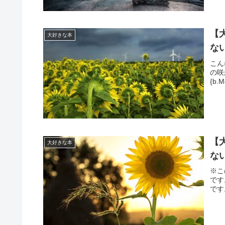
【
大好きな本
な
こん
の咲か
{b.M
【
大好きな本
な
※こ
です
です。(