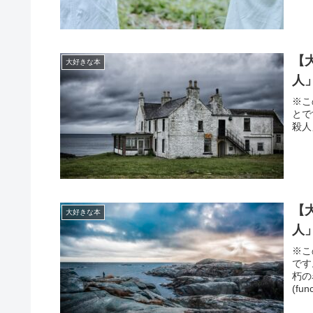
【
大好きな本
人
※こ
とで
殺人」で
【
大好きな本
人
※こ
です
朽の
(fun