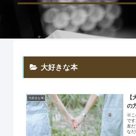
大好きな本
【
大好きな本
の
※こ
です
友だ
なだけ