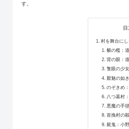
す。
目
村を舞台にし
貘の檻：
背の眼：
隻眼の少
厭魅の如
のぞきめ
八つ墓村
悪魔の手
首挽村の
屍鬼：小