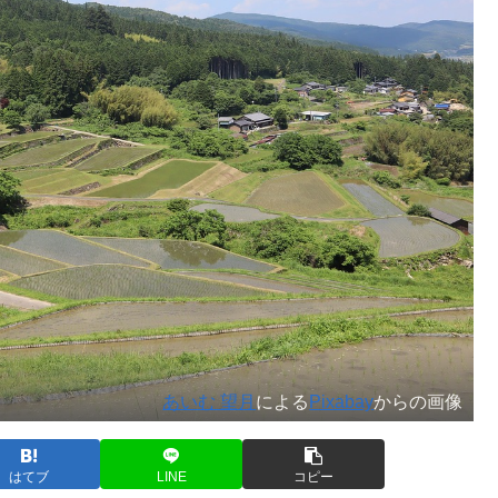
あいむ 望月
による
Pixabay
からの画像
はてブ
LINE
コピー