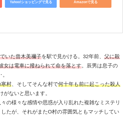
Yahoo!ショッピングで見る
Amazonで見る
んでいた曾木美禰子
を駅で見かける。32年前、
父に殺
彼女は電車に撥ねられて命を落とす
。辰男は息子の
･。
の寒村
、そしてそんな村で
何十年も前に起こった殺人
わけがないと思います。
人々の様々な感情や思惑が入り乱れた複雑なミステリ
ましたが、それがまたO村の雰囲気ともマッチしてい