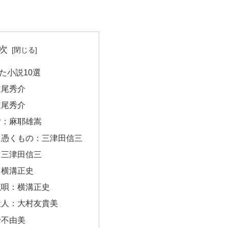
次
た小説10選
道尾秀介
道尾秀介
女：麻耶雄嵩
き憑くもの：三津田信三
：三津田信三
：横溝正史
毬唄：横溝正史
殺人：大村友貴美
野不由美