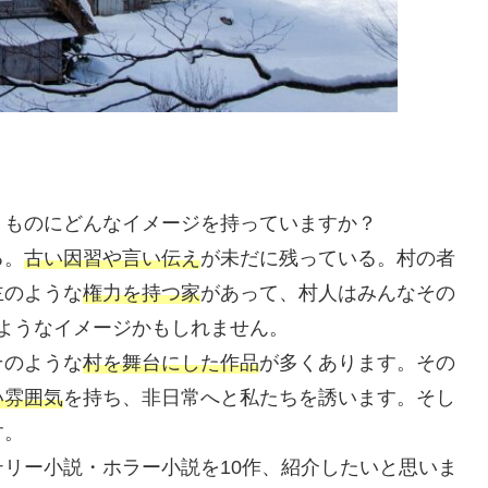
うものにどんなイメージを持っていますか？
る。
古い因習や言い伝え
が未だに残っている。村の者
主のような
権力を持つ家
があって、村人はみんなその
のようなイメージかもしれません。
そのような
村を舞台にした作品
が多くあります。その
い雰囲気
を持ち、非日常へと私たちを誘います。そし
す。
リー小説・ホラー小説を10作、紹介したいと思いま