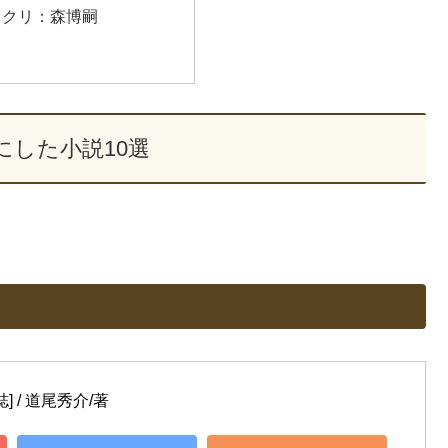
ラクリ：森博嗣
にした小説10選
] / 道尾秀介/著