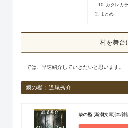
カクレカ
まとめ
村を舞台
では、早速紹介していきたいと思います。
貘の檻：道尾秀介
貘の檻 (新潮文庫)[本/雑誌