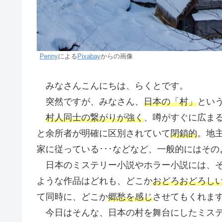
Penny
による
Pixabay
からの画像
みなさんこんにちは、らくとです。
突然ですが、みなさん、
日本の「村」
とい
村人同士の繋がりが強く
、噂がすぐに広ま
と余所者が明確に区別されていて
閉鎖的
。地
家に従っている･･･などなど、一般的にはそ
日本のミステリー小説やホラー小説には、
ような作品はどれも、どこか
おどろおどろし
て同時に、どこか
郷愁を感じ
させてもくれま
今日はそんな、日本の村を舞台にしたミステ