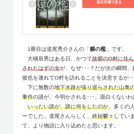
楽天市場で見る
1冊目は道尾秀介さんの「
貘の檻
」です。
大槇辰男はある日、かつて
故郷のO村に住
されたはずの女
が、なぜ･･･？だが次の瞬間、
俊也を連れてO村を訪れることを決意するが･･
下に無数の
地下水路が張り巡らされた山奥
事件
の謎が、今明かされる･･･。面白くない
いったい誰が、誰に何をしたのか
。多くの
ーでした。道尾さんらしく、
終始鬱々
してい
て、より物語に入り込めたと思います。